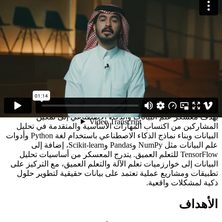
معسكر علم البيانات والذكاء الاصطناعي
كبار
8 أسابيع
الوصف
يهدف معسكر علم البيانات والذكاء الاصطناعي إلى تمكين
المشاركين من اكتساب المهارات الأساسية والمتقدمة في تحليل
البيانات وبناء نماذج الذكاء الاصطناعي باستخدام لغة Python وأدوات
علم البيانات مثل NumPy وPandas وScikit-learn، إضافة إلى
TensorFlow للتعلم العميق. يتدرج المعسكر من أساسيات تحليل
البيانات إلى خوارزميات تعلم الآلة والتعلم العميق، مع التركيز على
تطبيقات ومشاريع عملية تعتمد على بيانات حقيقية لتطوير حلول
ذكية لمشكلات واقعية.
الأهداف