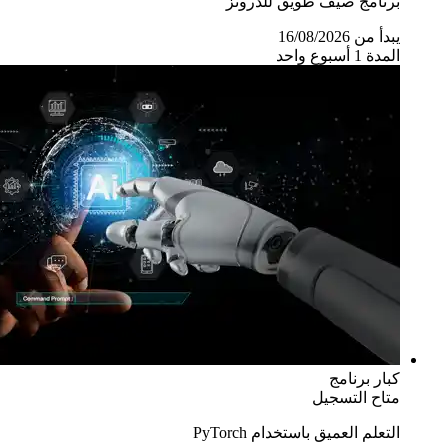
برنامج صيف طويق للدرونز
يبدأ من 16/08/2026
المدة 1 أسبوع واحد
كبار
برنامج
متاح التسجيل
التعلم العميق باستخدام PyTorch